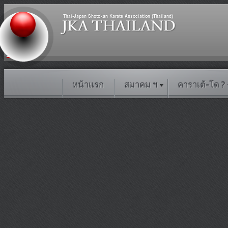
หน้าแรก
สมาคม ฯ
คาราเต้-โด ?
C class
‹
Presets
BG Color
BG Patterns