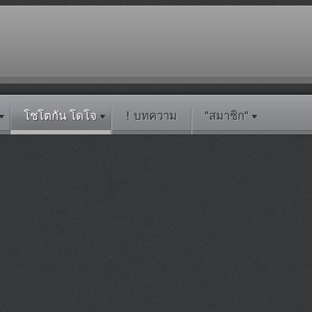
โชโตกัน โดโจ
! บทความ
"สมาชิก"
EMAC