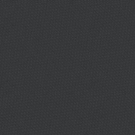
เบอรโ
เวปเ