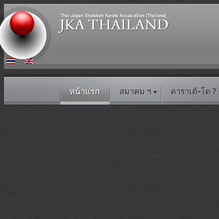
หน้าแรก
สมาคม ฯ
คาราเต้-โด ?
‹
" โอมูระ โดโจ "
คาราเต้-โด ?
เซนเซ ฟุจิคิโยะ โอมูระ